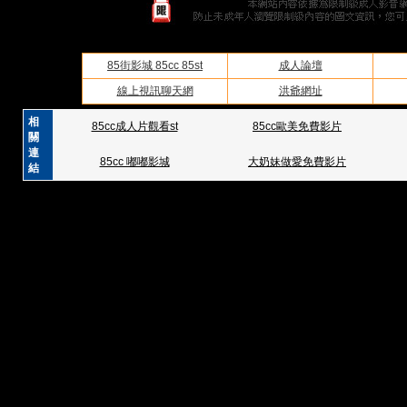
85街影城 85cc 85st
成人論壇
線上視訊聊天網
洪爺網址
相
85cc成人片觀看st
85cc歐美免費影片
關
連
85cc 嘟嘟影城
大奶妹做愛免費影片
結